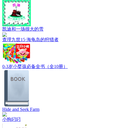
凯迪和一场很大的雪
查理九世15·海龟岛的狩猎者
0-3岁小婴孩必备全书（全10册）
Hide and Seek Farm
小狗叼叼