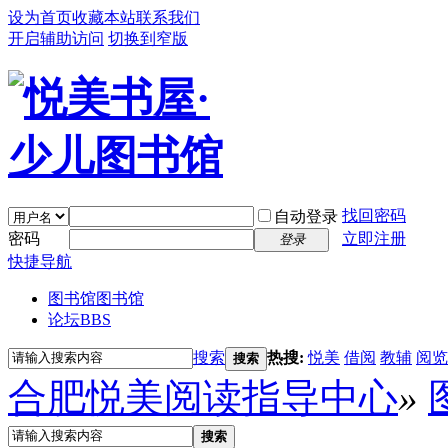
设为首页
收藏本站
联系我们
开启辅助访问
切换到窄版
找回密码
自动登录
密码
立即注册
登录
快捷导航
图书馆
图书馆
论坛
BBS
搜索
热搜:
悦美
借阅
教辅
阅览
搜索
合肥悦美阅读指导中心
»
搜索