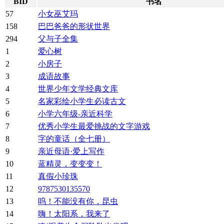
BID
书名
57
小女巫艾玛
158
巴巴爸爸的形状世界
294
父与子全集
1
爱心树
2
小房子
3
成语故事
4
世界少年文学经典文库
5
名家彩绘小学生必读古文
6
小学六年级-亲近科学
7
优秀小学生最爱挑战的文字游戏
8
字的童话（全七册）
9
亲近母语·爱上写作
10
蓝精灵，变变变！
11
真假小珍珠
12
9787530135570
13
呜！不能没有你，昆虫
14
嗨！太阳系，我来了