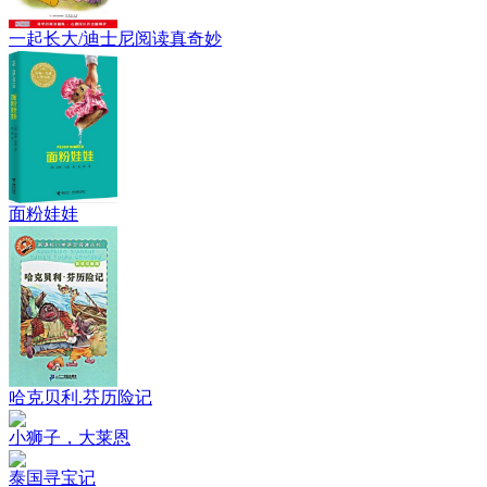
一起长大/迪士尼阅读真奇妙
面粉娃娃
哈克贝利.芬历险记
小狮子，大莱恩
泰国寻宝记