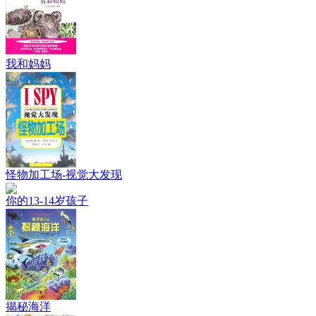
我和妈妈
怪物加工场-视觉大发现
你的13-14岁孩子
揭秘海洋