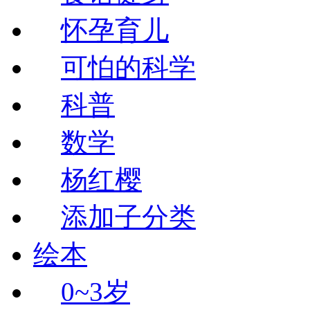
怀孕育儿
可怕的科学
科普
数学
杨红樱
添加子分类
绘本
0~3岁