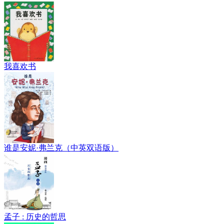
我喜欢书
谁是安妮·弗兰克（中英双语版）
孟子 : 历史的哲思