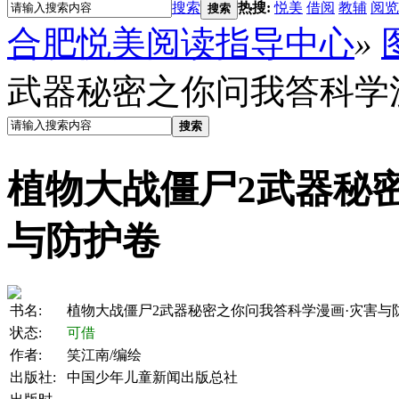
搜索
热搜:
悦美
借阅
教辅
阅览
搜索
合肥悦美阅读指导中心
»
武器秘密之你问我答科学
搜索
植物大战僵尸2武器秘
与防护卷
书名:
植物大战僵尸2武器秘密之你问我答科学漫画·灾害与
状态:
可借
作者:
笑江南/编绘
出版社:
中国少年儿童新闻出版总社