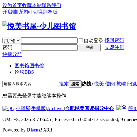
设为首页
收藏本站
联系我们
开启辅助访问
切换到窄版
找回密码
自动登录
密码
立即注册
登录
快捷导航
图书馆
图书馆
论坛
BBS
搜索
热搜:
悦美
借阅
教辅
阅览
搜索
您需要先登录才能继续本操作
|
小黑屋
|
手机版
|
Archiver
|
合肥悦美阅读指导中心
皖I
GMT+8, 2026-8-7 06:45
, Processed in 0.054713 second(s), 9 queries
Powered by
Discuz!
X3.1