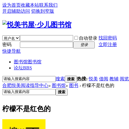
设为首页
收藏本站
联系我们
开启辅助访问
切换到窄版
找回密码
自动登录
密码
立即注册
登录
快捷导航
图书馆
图书馆
论坛
BBS
搜索
热搜:
悦美
借阅
教辅
阅览
搜索
合肥悦美阅读指导中心
»
图书馆
»
图书
›
柠檬不是红色的
搜索
柠檬不是红色的