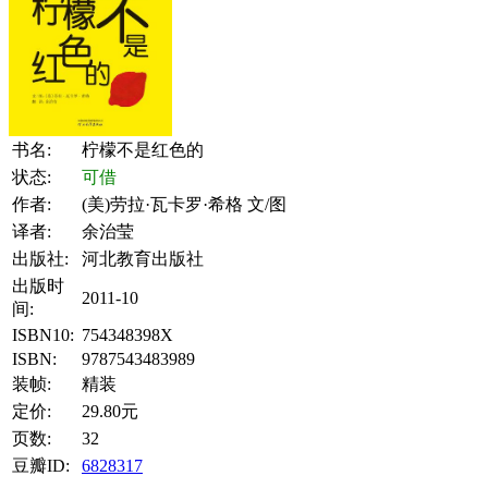
书名:
柠檬不是红色的
状态:
可借
作者:
(美)劳拉·瓦卡罗·希格 文/图
译者:
余治莹
出版社:
河北教育出版社
出版时
2011-10
间:
ISBN10:
754348398X
ISBN:
9787543483989
装帧:
精装
定价:
29.80元
页数:
32
豆瓣ID:
6828317