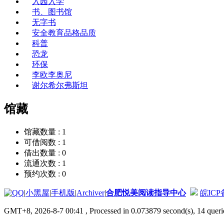
入园入学
书、图书馆
无字书
安全教育品格品质
科普
恐龙
环保
李欧李奥尼
谢尔希尔弗斯坦
馆藏
馆藏数量 :
1
可借阅数 :
1
借出数量 :
0
流通次数 :
1
预约次数 :
0
|
小黑屋
|
手机版
|
Archiver
|
合肥悦美阅读指导中心
皖ICP备
GMT+8, 2026-8-7 00:41
, Processed in 0.073879 second(s), 14 querie