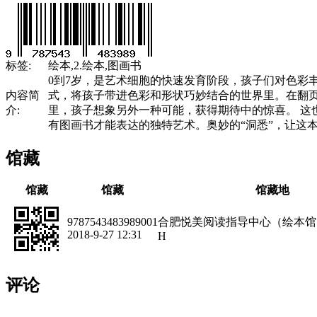
标签:
绘本,2.绘本,图画书
0到7岁，是艺术细胞的快速发育阶段，孩子们对色彩
内容简
式，将孩子带进色彩和形状巧妙结合的世界里。在翻
介:
里，孩子想象另外一种可能，获得期待中的惊喜。 
有图画书才能表达的独特艺术。奥妙的“洞悉”，让这
馆藏
馆藏
馆藏
馆藏地
9787543483989001
合肥悦美阅读指导中心（绘本馆
2018-9-27 12:31
H
评论