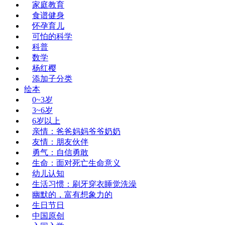
家庭教育
食谱健身
怀孕育儿
可怕的科学
科普
数学
杨红樱
添加子分类
绘本
0~3岁
3~6岁
6岁以上
亲情：爸爸妈妈爷爷奶奶
友情：朋友伙伴
勇气：自信勇敢
生命：面对死亡生命意义
幼儿认知
生活习惯：刷牙穿衣睡觉洗澡
幽默的，富有想象力的
生日节日
中国原创