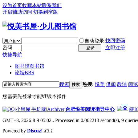
设为首页
收藏本站
联系我们
开启辅助访问
切换到窄版
找回密码
自动登录
密码
立即注册
登录
快捷导航
图书馆
图书馆
论坛
BBS
搜索
热搜:
悦美
借阅
教辅
阅览
搜索
您需要先登录才能继续本操作
|
小黑屋
|
手机版
|
Archiver
|
合肥悦美阅读指导中心
皖I
GMT+8, 2026-8-9 05:02
, Processed in 0.062213 second(s), 9 queries
Powered by
Discuz!
X3.1