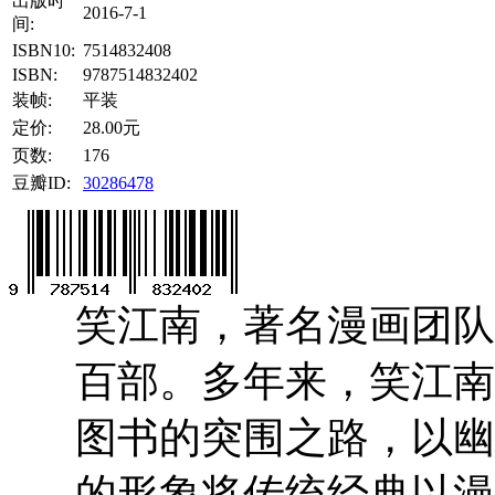
出版时
2016-7-1
间:
ISBN10:
7514832408
ISBN:
9787514832402
装帧:
平装
定价:
28.00元
页数:
176
豆瓣ID:
30286478
笑江南，著名漫画团队
百部。多年来，笑江南
图书的突围之路，以幽
的形象将传统经典以漫