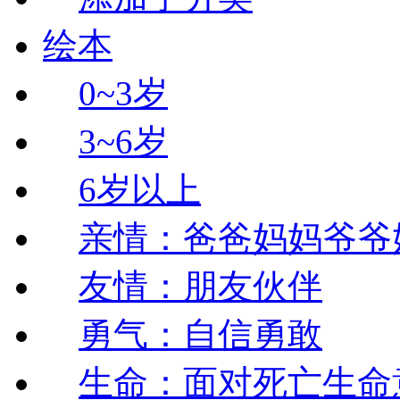
绘本
0~3岁
3~6岁
6岁以上
亲情：爸爸妈妈爷爷
友情：朋友伙伴
勇气：自信勇敢
生命：面对死亡生命