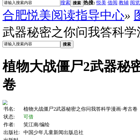
搜索
热搜:
悦美
借阅
教辅
阅览
搜索
合肥悦美阅读指导中心
»
武器秘密之你问我答科学
搜索
植物大战僵尸2武器秘
卷
书名:
植物大战僵尸2武器秘密之你问我答科学漫画·考古卷
状态:
可借
作者:
笑江南/编绘
出版社:
中国少年儿童新闻出版总社