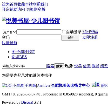
设为首页
收藏本站
联系我们
开启辅助访问
切换到窄版
找回密码
自动登录
密码
立即注册
登录
快捷导航
图书馆
图书馆
论坛
BBS
搜索
热搜:
悦美
借阅
教辅
阅览
搜索
您需要先登录才能继续本操作
|
小黑屋
|
手机版
|
Archiver
|
合肥悦美阅读指导中心
皖I
GMT+8, 2026-8-8 07:48
, Processed in 0.059820 second(s), 9 queries
Powered by
Discuz!
X3.1