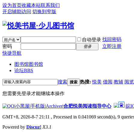
设为首页
收藏本站
联系我们
开启辅助访问
切换到窄版
找回密码
自动登录
密码
立即注册
登录
快捷导航
图书馆
图书馆
论坛
BBS
搜索
热搜:
悦美
借阅
教辅
阅览
搜索
您需要先登录才能继续本操作
|
小黑屋
|
手机版
|
Archiver
|
合肥悦美阅读指导中心
皖I
GMT+8, 2026-8-7 21:11
, Processed in 0.041069 second(s), 9 queries
Powered by
Discuz!
X3.1