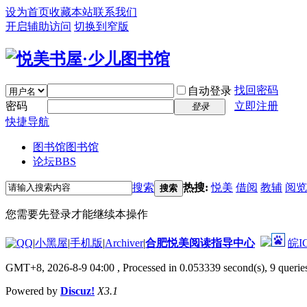
设为首页
收藏本站
联系我们
开启辅助访问
切换到窄版
找回密码
自动登录
密码
立即注册
登录
快捷导航
图书馆
图书馆
论坛
BBS
搜索
热搜:
悦美
借阅
教辅
阅览
搜索
您需要先登录才能继续本操作
|
小黑屋
|
手机版
|
Archiver
|
合肥悦美阅读指导中心
皖I
GMT+8, 2026-8-9 04:00
, Processed in 0.053339 second(s), 9 queries
Powered by
Discuz!
X3.1