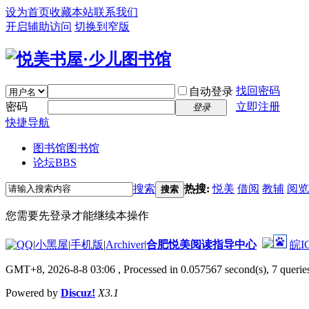
设为首页
收藏本站
联系我们
开启辅助访问
切换到窄版
找回密码
自动登录
密码
立即注册
登录
快捷导航
图书馆
图书馆
论坛
BBS
搜索
热搜:
悦美
借阅
教辅
阅览
搜索
您需要先登录才能继续本操作
|
小黑屋
|
手机版
|
Archiver
|
合肥悦美阅读指导中心
皖I
GMT+8, 2026-8-8 03:06
, Processed in 0.057567 second(s), 7 queries
Powered by
Discuz!
X3.1