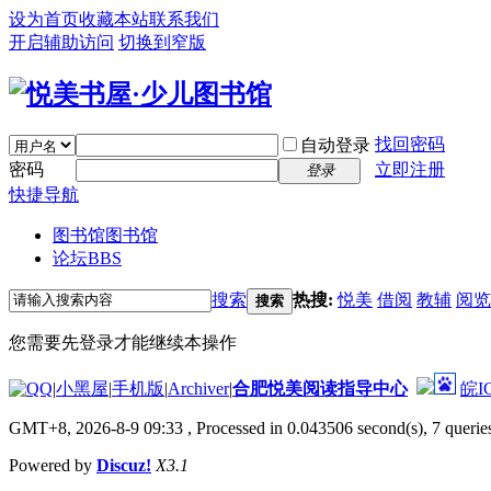
设为首页
收藏本站
联系我们
开启辅助访问
切换到窄版
找回密码
自动登录
密码
立即注册
登录
快捷导航
图书馆
图书馆
论坛
BBS
搜索
热搜:
悦美
借阅
教辅
阅览
搜索
您需要先登录才能继续本操作
|
小黑屋
|
手机版
|
Archiver
|
合肥悦美阅读指导中心
皖I
GMT+8, 2026-8-9 09:33
, Processed in 0.043506 second(s), 7 queries
Powered by
Discuz!
X3.1