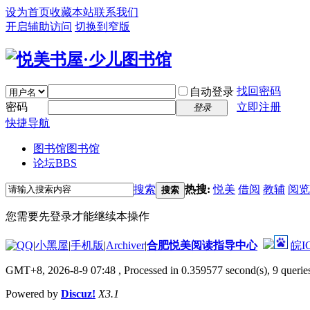
设为首页
收藏本站
联系我们
开启辅助访问
切换到窄版
找回密码
自动登录
密码
立即注册
登录
快捷导航
图书馆
图书馆
论坛
BBS
搜索
热搜:
悦美
借阅
教辅
阅览
搜索
您需要先登录才能继续本操作
|
小黑屋
|
手机版
|
Archiver
|
合肥悦美阅读指导中心
皖I
GMT+8, 2026-8-9 07:48
, Processed in 0.359577 second(s), 9 queries
Powered by
Discuz!
X3.1