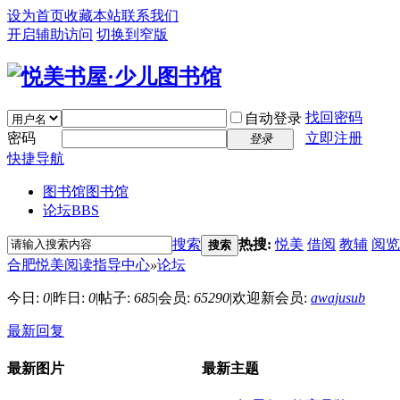
设为首页
收藏本站
联系我们
开启辅助访问
切换到窄版
找回密码
自动登录
密码
立即注册
登录
快捷导航
图书馆
图书馆
论坛
BBS
搜索
热搜:
悦美
借阅
教辅
阅览
搜索
合肥悦美阅读指导中心
»
论坛
今日:
0
|
昨日:
0
|
帖子:
685
|
会员:
65290
|
欢迎新会员:
awajusub
最新回复
最新图片
最新主题