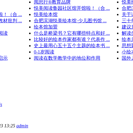
阅思行®教育品牌
悦美
悦美阅读鲁园社区馆开馆啦！（合 ...
合肥
（合 ...
悦美绘本馆
关于
批判 ...
合肥滨湖悦美绘本馆·少儿图书馆 ...
三十
绘本馆加盟
建议
阅读
什么是桥梁书？它有哪些特点和好 ...
解读
比较好的绘本作家都有谁？代表作 ...
绘本
史上最用心五十五个主题的绘本书 ...
思想
0-1岁阅读
小绘
启示
阅读在数学教学中的地位和作用
国外
js
23 13:25
admin