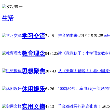
生活
学习交流
拼音的由来
2017-5-8 01:29
adm
7
/ 19
教育理念
读《救救孩子：小学语文教材批判
94
/ 125
思想聚焦
从《天啊！错啦！》看中国原创绘
20
/ 43
休闲娱乐
100部经典儿童电影(一部好的电影
6
/ 26
实用文摘
千金都难买的到这张表！
2015
4
/ 13