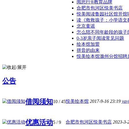
阅思行®教育品牌
合肥市包河区悦美书店
悦美阅读鲁园社区馆开馆啦！
读《救救孩子：小学语文教材
北京童谣
怎么陪不同年龄段的孩子
0-3岁亲子阅读常见问题
绘本馆加盟
拼音的由来
悦美绘本馆滁州分馆招聘
公告
借阅须知
悦美绘本馆
2017-9-16 23:19
yav
10
/ 45
优惠活动
合肥市包河区悦美书店
2023-3-
5
/ 9