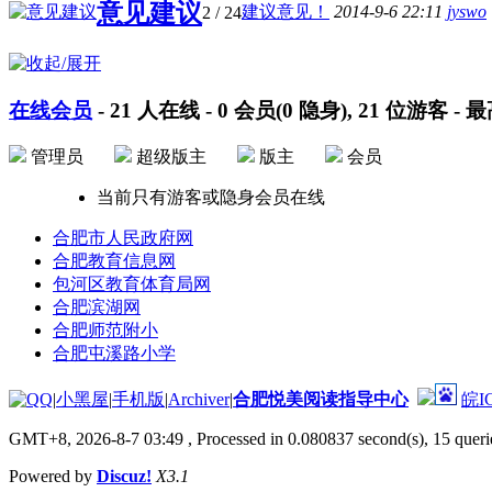
意见建议
建议意见！
2014-9-6 22:11
jyswo
2
/ 24
在线会员
-
21
人在线 -
0
会员(
0
隐身),
21
位游客 - 
管理员
超级版主
版主
会员
当前只有游客或隐身会员在线
合肥市人民政府网
合肥教育信息网
包河区教育体育局网
合肥滨湖网
合肥师范附小
合肥屯溪路小学
|
小黑屋
|
手机版
|
Archiver
|
合肥悦美阅读指导中心
皖I
GMT+8, 2026-8-7 03:49
, Processed in 0.080837 second(s), 15 querie
Powered by
Discuz!
X3.1