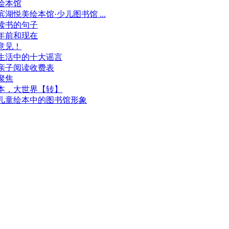
绘本馆
滨湖悦美绘本馆·少儿图书馆 ...
读书的句子
年前和现在
意见！
生活中的十大谣言
亲子阅读收费表
聚焦
本，大世界【转】
儿童绘本中的图书馆形象