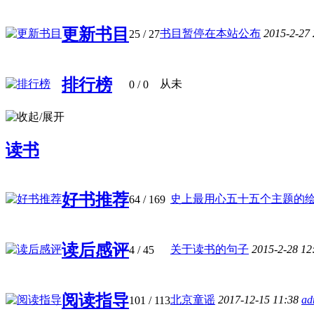
更新书目
书目暂停在本站公布
2015-2-27
25
/ 27
排行榜
从未
0
/ 0
读书
好书推荐
史上最用心五十五个主题的绘本书
64
/ 169
读后感评
关于读书的句子
2015-2-28 12
4
/ 45
阅读指导
北京童谣
2017-12-15 11:38
ad
101
/ 113