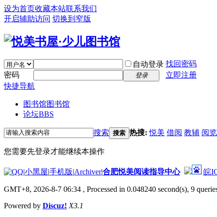
设为首页
收藏本站
联系我们
开启辅助访问
切换到窄版
找回密码
自动登录
密码
立即注册
登录
快捷导航
图书馆
图书馆
论坛
BBS
搜索
热搜:
悦美
借阅
教辅
阅览
搜索
您需要先登录才能继续本操作
|
小黑屋
|
手机版
|
Archiver
|
合肥悦美阅读指导中心
皖I
GMT+8, 2026-8-7 06:34
, Processed in 0.048240 second(s), 9 queries
Powered by
Discuz!
X3.1