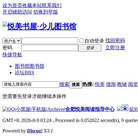
设为首页
收藏本站
联系我们
开启辅助访问
切换到窄版
找回密码
自动登录
密码
立即注册
登录
快捷导航
图书馆
图书馆
论坛
BBS
搜索
热搜:
悦美
借阅
教辅
阅览
搜索
您需要先登录才能继续本操作
|
小黑屋
|
手机版
|
Archiver
|
合肥悦美阅读指导中心
皖I
GMT+8, 2026-8-9 03:24
, Processed in 0.052022 second(s), 9 queries
Powered by
Discuz!
X3.1