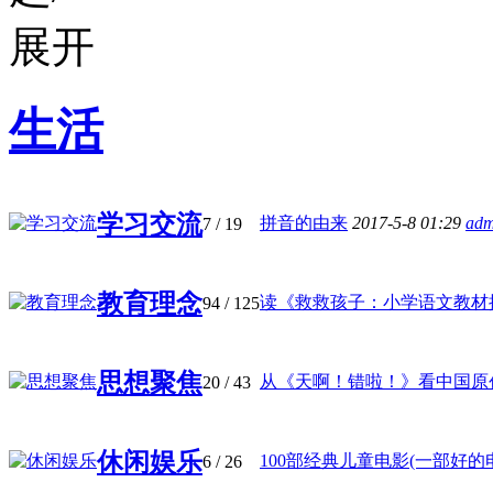
生活
学习交流
拼音的由来
2017-5-8 01:29
adm
7
/ 19
教育理念
读《救救孩子：小学语文教材批判
94
/ 125
思想聚焦
从《天啊！错啦！》看中国原创绘
20
/ 43
休闲娱乐
100部经典儿童电影(一部好的电影
6
/ 26