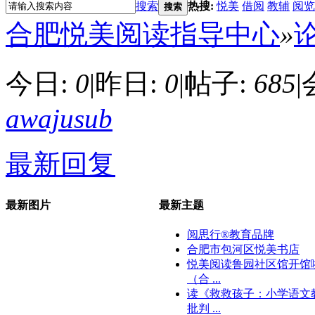
搜索
热搜:
悦美
借阅
教辅
阅览
搜索
合肥悦美阅读指导中心
»
今日:
0
|
昨日:
0
|
帖子:
685
|
awajusub
最新回复
最新图片
最新主题
阅思行®教育品牌
合肥市包河区悦美书店
悦美阅读鲁园社区馆开馆
（合 ...
读《救救孩子：小学语文
批判 ...