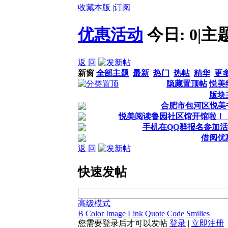
收藏本版
|
订阅
优惠活动
今日:
0
|
主
返 回
新窗
全部主题
最新
热门
热帖
精华
更
隐藏置顶帖
悦美
版块
合肥市包河区悦美
悦美阅读鲁园社区馆开馆啦！
手机在QQ群报名参加
借阅优
返 回
快速发帖
高级模式
B
Color
Image
Link
Quote
Code
Smilies
您需要登录后才可以发帖
登录
|
立即注册