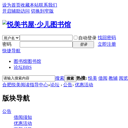
设为首页
收藏本站
联系我们
开启辅助访问
切换到窄版
找回密码
自动登录
密码
立即注册
登录
快捷导航
图书馆
图书馆
论坛
BBS
搜索
热搜:
悦美
借阅
教辅
阅览
搜索
合肥悦美阅读指导中心
»
论坛
›
公告
›
优惠活动
版块导航
公告
借阅须知
优惠活动