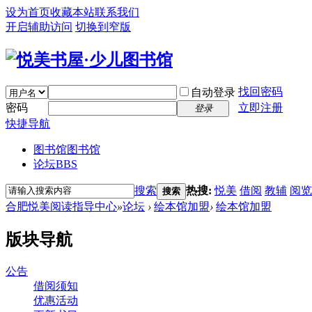
设为首页
收藏本站
联系我们
开启辅助访问
切换到窄版
找回密码
自动登录
密码
立即注册
登录
快捷导航
图书馆
图书馆
论坛
BBS
搜索
热搜:
悦美
借阅
教辅
阅览
搜索
合肥悦美阅读指导中心
»
论坛
›
绘本馆加盟
›
绘本馆加盟
版块导航
公告
借阅须知
优惠活动