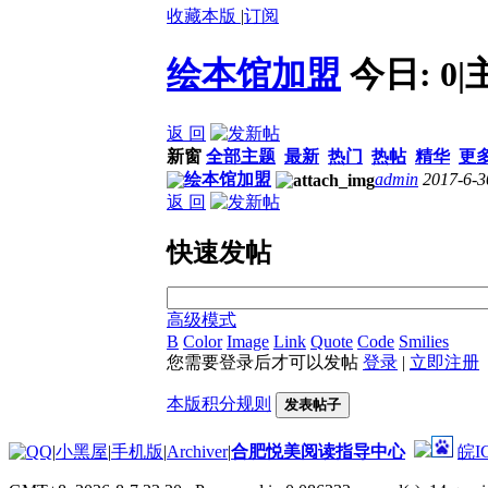
收藏本版
|
订阅
绘本馆加盟
今日:
0
|
返 回
新窗
全部主题
最新
热门
热帖
精华
更
绘本馆加盟
admin
2017-6-3
返 回
快速发帖
高级模式
B
Color
Image
Link
Quote
Code
Smilies
您需要登录后才可以发帖
登录
|
立即注册
本版积分规则
发表帖子
|
小黑屋
|
手机版
|
Archiver
|
合肥悦美阅读指导中心
皖I