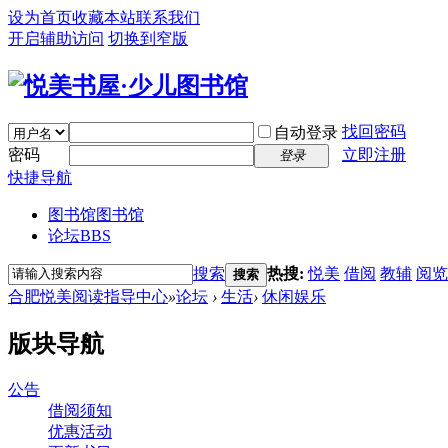
设为首页
收藏本站
联系我们
开启辅助访问
切换到窄版
找回密码
自动登录
密码
立即注册
登录
快捷导航
图书馆
图书馆
论坛
BBS
搜索
热搜:
悦美
借阅
教辅
阅览
搜索
合肥悦美阅读指导中心
»
论坛
›
生活
›
休闲娱乐
版块导航
公告
借阅须知
优惠活动