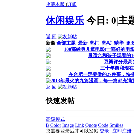
收藏本版
|
订阅
休闲娱乐
今日:
0
|
主
返 回
新窗
全部主题
最新
热门
热帖
精华
更
100部经典儿童电影(一部好的电
最适合和孩子观看的10
豆瓣评分最高的
三十年前和现在
在合肥一定要做的27件事，快
2013年最火的九篇漫画，每一篇都充
返 回
快速发帖
高级模式
B
Color
Image
Link
Quote
Code
Smilies
您需要登录后才可以发帖
登录
|
立即注册