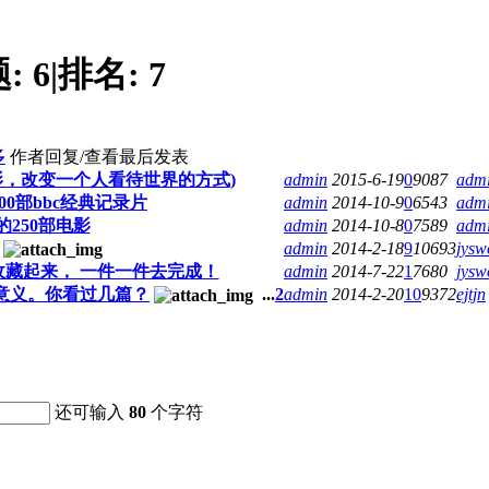
题:
6
|
排名:
7
多
作者
回复/查看
最后发表
影，改变一个人看待世界的方式)
admin
2015-6-19
0
9087
adm
0部bbc经典记录片
admin
2014-10-9
0
6543
adm
250部电影
admin
2014-10-8
0
7589
adm
admin
2014-2-18
9
10693
jysw
收藏起来， 一件一件去完成！
admin
2014-7-22
1
7680
jysw
满意义。你看过几篇？
...
2
admin
2014-2-20
10
9372
ejtjn
还可输入
80
个字符