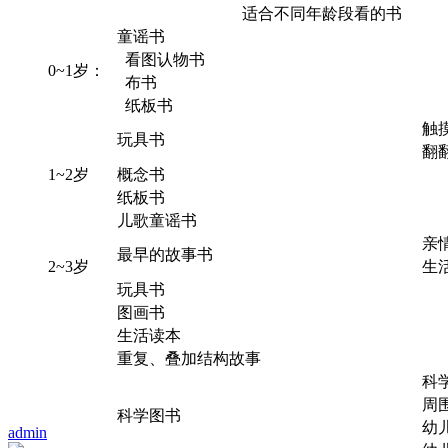
适合不同年龄段看的书
童谣书
看图认物书
0~1岁：
布书
纸板书
触
玩具书
翻
1~2岁
概念书
纸板书
儿歌童谣书
亲
最早的故事书
2~3岁
生
玩具书
图画书
生活读本
重复、叠加结构故事
科
周
科学图书
幼
admin