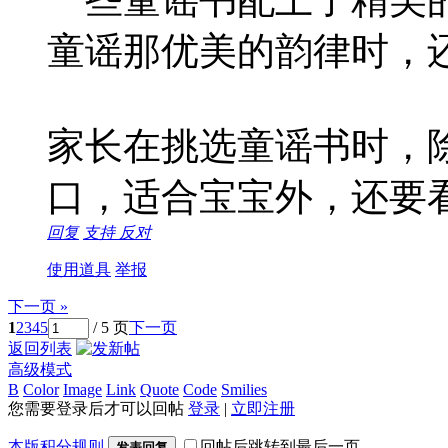
一些童谣书配上了精美
童谣那优美的韵律时，
家长在挑选童谣书时，
口，适合宝宝外，还要
回复
支持
反对
使用道具
举报
下一页 »
1
2
3
4
5
/ 5 页
下一页
返回列表
高级模式
B
Color
Image
Link
Quote
Code
Smilies
您需要登录后才可以回帖
登录
|
立即注册
本版积分规则
回帖后跳转到最后一页
发表回复