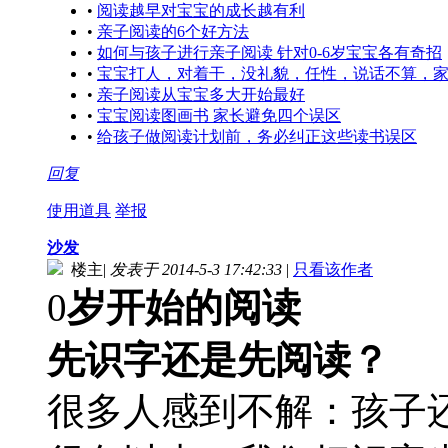
•
阅读越早对宝宝的成长越有利
•
亲子阅读的6个好方法
•
如何与孩子进行亲子阅读 针对0-6岁宝宝各有奇招
•
宝宝打人，对着干，没礼貌，任性，说话不算，家
•
亲子阅读从宝宝多大开始最好
•
宝宝阅读图画书 家长避免四个误区
•
给孩子做阅读计划前，务必纠正这些读书误区
回复
使用道具
举报
沙发
楼主
|
发表于 2014-5-3 17:42:33
|
只看该作者
0
岁开始的阅读
先识字还是先阅读？
很多人感到不解：孩子