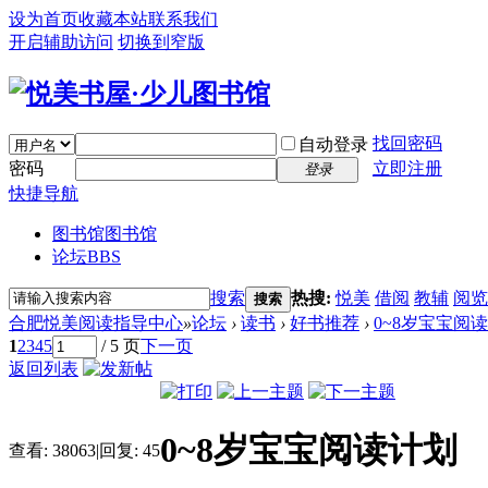
设为首页
收藏本站
联系我们
开启辅助访问
切换到窄版
找回密码
自动登录
密码
立即注册
登录
快捷导航
图书馆
图书馆
论坛
BBS
搜索
热搜:
悦美
借阅
教辅
阅览
搜索
合肥悦美阅读指导中心
»
论坛
›
读书
›
好书推荐
›
0~8岁宝宝阅
1
2
3
4
5
/ 5 页
下一页
返回列表
0~8岁宝宝阅读计划
查看:
38063
|
回复:
45