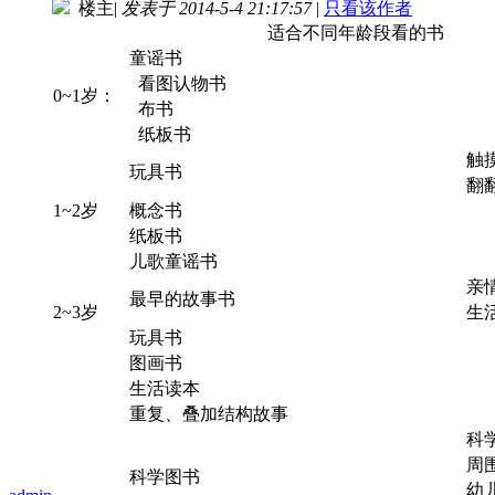
楼主
|
发表于 2014-5-4 21:17:57
|
只看该作者
适合不同年龄段看的书
童谣书
看图认物书
0~1岁：
布书
纸板书
触
玩具书
翻
1~2岁
概念书
纸板书
儿歌童谣书
亲
最早的故事书
2~3岁
生
玩具书
图画书
生活读本
重复、叠加结构故事
科
周
科学图书
幼