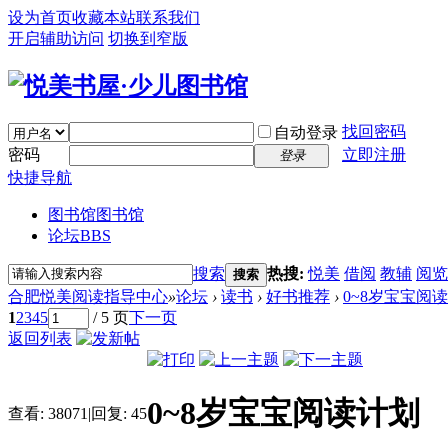
设为首页
收藏本站
联系我们
开启辅助访问
切换到窄版
找回密码
自动登录
密码
立即注册
登录
快捷导航
图书馆
图书馆
论坛
BBS
搜索
热搜:
悦美
借阅
教辅
阅览
搜索
合肥悦美阅读指导中心
»
论坛
›
读书
›
好书推荐
›
0~8岁宝宝阅
1
2
3
4
5
/ 5 页
下一页
返回列表
0~8岁宝宝阅读计划
查看:
38071
|
回复:
45