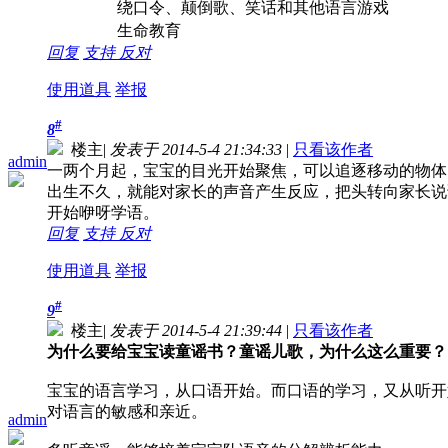
绕口令、颠倒歌、笑话和其他语言游戏
生命教育
回复
支持
反对
使用道具
举报
#
8
楼主
|
发表于 2014-5-4 21:34:33
|
只看该作者
admin
一两个月起，宝宝的目光开始聚焦，可以追逐移动的物体（
出生不久，就能对家长的声音产生反应，把头转向家长说
开始咿呀学语。
回复
支持
反对
使用道具
举报
#
9
楼主
|
发表于 2014-5-4 21:39:44
|
只看该作者
为什么要给宝宝读童谣书？童谣儿歌，为什么这么重要？
宝宝的语言学习，从口语开始。而口语的学习，又从听开
对语言的敏感和亲近。
admin