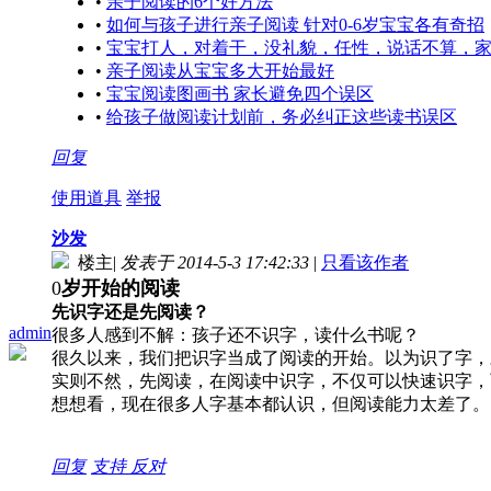
•
亲子阅读的6个好方法
•
如何与孩子进行亲子阅读 针对0-6岁宝宝各有奇招
•
宝宝打人，对着干，没礼貌，任性，说话不算，家
•
亲子阅读从宝宝多大开始最好
•
宝宝阅读图画书 家长避免四个误区
•
给孩子做阅读计划前，务必纠正这些读书误区
回复
使用道具
举报
沙发
楼主
|
发表于 2014-5-3 17:42:33
|
只看该作者
0
岁开始的阅读
先识字还是先阅读？
admin
很多人感到不解：孩子还不识字，读什么书呢？
很久以来，我们把识字当成了阅读的开始。以为识了字，
实则不然，先阅读，在阅读中识字，不仅可以快速识字，
想想看，现在很多人字基本都认识，但阅读能力太差了。
回复
支持
反对