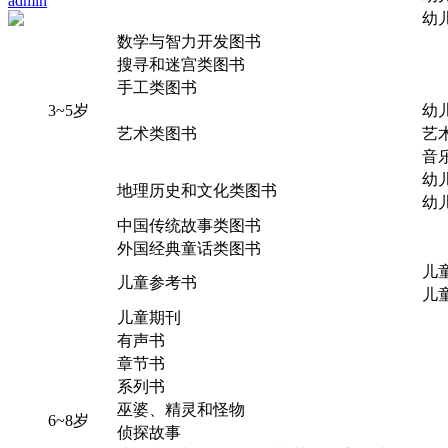
admin
幼
数学与智力开发图书
搜寻和迷宫类图书
手工类图书
3~5岁
幼
艺术类图书
艺
音
幼
地理历史和文化类图书
幼
中国传统故事类图书
外国经典童话类图书
儿
儿童参考书
儿
儿童期刊
有声书
章节书
系列书
巫婆、精灵和怪物
6~8岁
侦探故事