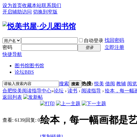
设为首页
收藏本站
联系我们
开启辅助访问
切换到窄版
找回密码
自动登录
密码
立即注册
登录
快捷导航
图书馆
图书馆
论坛
BBS
搜索
热搜:
悦美
借阅
教辅
阅览
搜索
合肥悦美阅读指导中心
»
论坛
›
读书
›
阅读指导
›
绘本，每一幅
返回列表
绘本，每一幅画都是
查看:
6139
|
回复:
0
[复制链接]