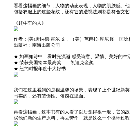
看看这幅画的细节，人物的动态表现，人物的肌肤感。他
包括衣服上的这些花纹，还有它的透视法则都是符合文艺
《赶牛车的人》
作者：(美)唐纳德·霍尔 文，（美）芭芭拉·库尼 图，匡咏
出版社：南海出版公司
★ 如画如诗中，看时光流逝 感受诗意、温情、美好的生
★ 荣获美国绘本最高奖——凯迪克金奖
★ 纽约时报年度十大好书
我们在这里看到的是很温馨的场景，表现了上个世纪新英
写实的，还有装饰性、俗感在里面。
再看这幅画，这本书有的人看了以后觉得很一般，它的故
买他们新的生产原料，再去劳作，就是这么一个循环过程