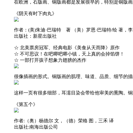
在欧洲，石版画、铜版画都是发展很早的，特别是铜版画
《阴天有时下肉丸》
作者：(美)朱迪·巴瑞特 著 （美）罗恩·巴瑞特/绘 著，李
出版社：新星出版社
☆ 北美票房冠军、经典电影《美食从天而降》原作
☆ 不可思议！在吧唧吧唧小镇，天上真的会掉馅饼！
☆ 一部打开孩子想象力翅膀的杰作
很像插画的形式。铜版画的肌理、味道、品质、细节的描
这样一页有很多细部，耳濡目染会带给他审美的熏陶。铜
《第五个》
作者:（奥）杨德尔 文，（德）荣格 图，三禾 译
出版社:南海出版公司