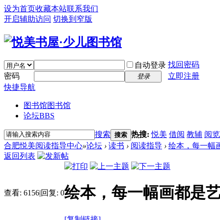
设为首页
收藏本站
联系我们
开启辅助访问
切换到窄版
找回密码
自动登录
密码
立即注册
登录
快捷导航
图书馆
图书馆
论坛
BBS
搜索
热搜:
悦美
借阅
教辅
阅览
搜索
合肥悦美阅读指导中心
»
论坛
›
读书
›
阅读指导
›
绘本，每一幅
返回列表
绘本，每一幅画都是
查看:
6156
|
回复:
0
[复制链接]