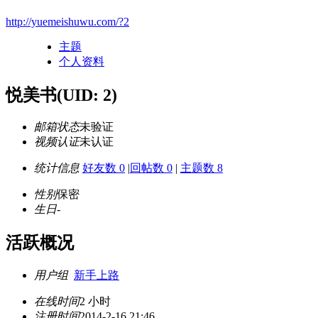
http://yuemeishuwu.com/?2
主题
个人资料
悦美书
(UID: 2)
邮箱状态
未验证
视频认证
未认证
统计信息
好友数 0
|
回帖数 0
|
主题数 8
性别
保密
生日
-
活跃概况
用户组
新手上路
在线时间
2 小时
注册时间
2014-2-16 21:46