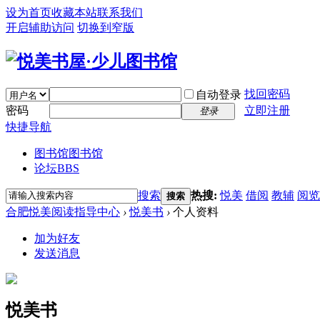
设为首页
收藏本站
联系我们
开启辅助访问
切换到窄版
找回密码
自动登录
密码
立即注册
登录
快捷导航
图书馆
图书馆
论坛
BBS
搜索
热搜:
悦美
借阅
教辅
阅览
搜索
合肥悦美阅读指导中心
›
悦美书
›
个人资料
加为好友
发送消息
悦美书