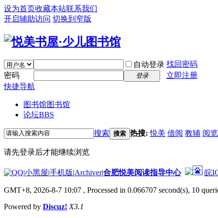
设为首页
收藏本站
联系我们
开启辅助访问
切换到窄版
找回密码
自动登录
密码
立即注册
登录
快捷导航
图书馆
图书馆
论坛
BBS
搜索
热搜:
悦美
借阅
教辅
阅览
搜索
请先登录后才能继续浏览
|
小黑屋
|
手机版
|
Archiver
|
合肥悦美阅读指导中心
皖I
GMT+8, 2026-8-7 10:07
, Processed in 0.066707 second(s), 10 querie
Powered by
Discuz!
X3.1