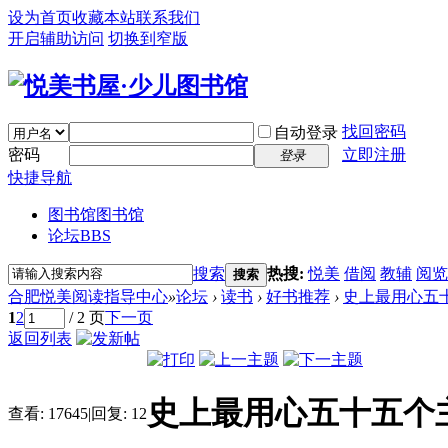
设为首页
收藏本站
联系我们
开启辅助访问
切换到窄版
找回密码
自动登录
密码
立即注册
登录
快捷导航
图书馆
图书馆
论坛
BBS
搜索
热搜:
悦美
借阅
教辅
阅览
搜索
合肥悦美阅读指导中心
»
论坛
›
读书
›
好书推荐
›
史上最用心五
1
2
/ 2 页
下一页
返回列表
史上最用心五十五个
查看:
17645
|
回复:
12