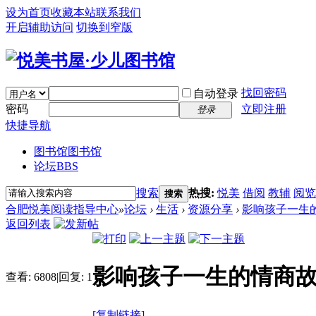
设为首页
收藏本站
联系我们
开启辅助访问
切换到窄版
找回密码
自动登录
密码
立即注册
登录
快捷导航
图书馆
图书馆
论坛
BBS
搜索
热搜:
悦美
借阅
教辅
阅览
搜索
合肥悦美阅读指导中心
»
论坛
›
生活
›
资源分享
›
影响孩子一生
返回列表
影响孩子一生的情商故
查看:
6808
|
回复:
1
[复制链接]