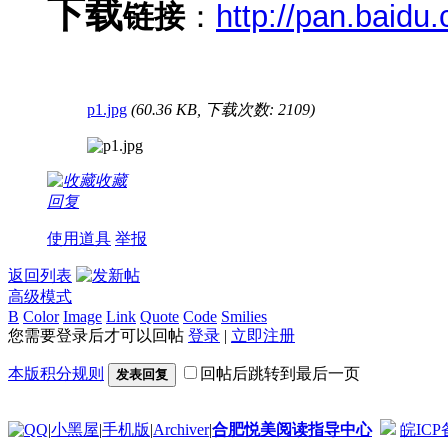
下载
链接
：
http://pan.baidu
p1.jpg
(60.36 KB, 下载次数: 2109)
收藏
回复
使用道具
举报
返回列表
高级模式
B
Color
Image
Link
Quote
Code
Smilies
您需要登录后才可以回帖
登录
|
立即注册
本版积分规则
回帖后跳转到最后一页
发表回复
|
小黑屋
|
手机版
|
Archiver
|
合肥悦美阅读指导中心
皖ICP备