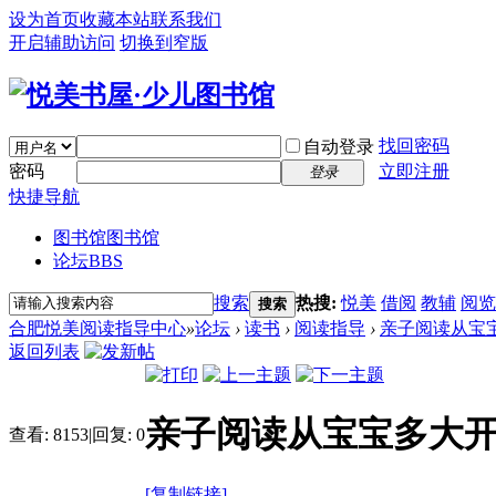
设为首页
收藏本站
联系我们
开启辅助访问
切换到窄版
找回密码
自动登录
密码
立即注册
登录
快捷导航
图书馆
图书馆
论坛
BBS
搜索
热搜:
悦美
借阅
教辅
阅览
搜索
合肥悦美阅读指导中心
»
论坛
›
读书
›
阅读指导
›
亲子阅读从宝
返回列表
亲子阅读从宝宝多大
查看:
8153
|
回复:
0
[复制链接]