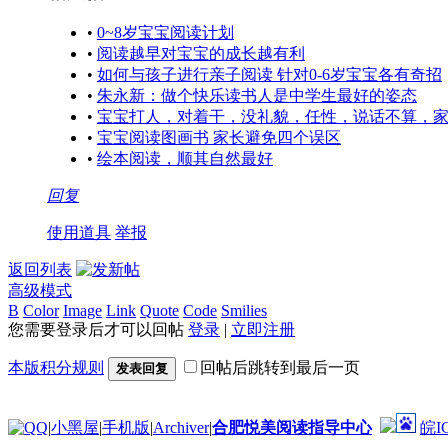
•
0~8岁宝宝阅读计划
•
阅读越早对宝宝的成长越有利
•
如何与孩子进行亲子阅读 针对0-6岁宝宝各有奇招
•
朱永新：做个快乐读书人是中学生最好的姿态
•
宝宝打人，对着干，没礼貌，任性，说话不算，家
•
宝宝阅读图画书 家长避免四个误区
•
绘本阅读，顺其自然最好
回复
使用道具
举报
返回列表
高级模式
B
Color
Image
Link
Quote
Code
Smilies
您需要登录后才可以回帖
登录
|
立即注册
本版积分规则
回帖后跳转到最后一页
发表回复
|
小黑屋
|
手机版
|
Archiver
|
合肥悦美阅读指导中心
皖I