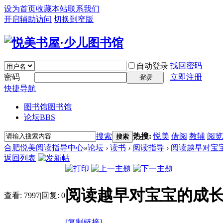
设为首页
收藏本站
联系我们
开启辅助访问
切换到窄版
找回密码
自动登录
密码
立即注册
登录
快捷导航
图书馆
图书馆
论坛
BBS
搜索
热搜:
悦美
借阅
教辅
阅览
搜索
合肥悦美阅读指导中心
»
论坛
›
读书
›
阅读指导
›
阅读越早对宝
返回列表
阅读越早对宝宝的成
查看:
7997
|
回复:
0
[复制链接]