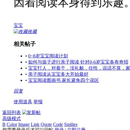
因着阅读本身得到乐趣
宝宝
收藏
相关帖子
•
0~8岁宝宝阅读计划
•
如何与孩子进行亲子阅读 针对0-6岁宝宝各有奇招
•
宝宝打人，对着干，没礼貌，任性，说话不算，家
•
亲子阅读从宝宝多大开始最好
•
宝宝阅读图画书 家长避免四个误区
回复
使用道具
举报
返回列表
高级模式
B
Color
Image
Link
Quote
Code
Smilies
您需要登录后才可以回帖
登录
|
立即注册