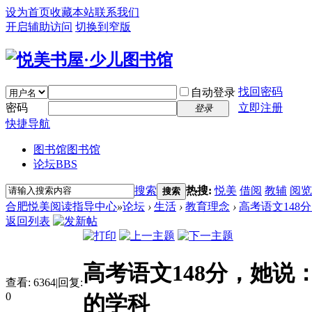
设为首页
收藏本站
联系我们
开启辅助访问
切换到窄版
找回密码
自动登录
密码
立即注册
登录
快捷导航
图书馆
图书馆
论坛
BBS
搜索
热搜:
悦美
借阅
教辅
阅览
搜索
合肥悦美阅读指导中心
»
论坛
›
生活
›
教育理念
›
高考语文148
返回列表
高考语文148分，她
查看:
6364
|
回复:
0
的学科