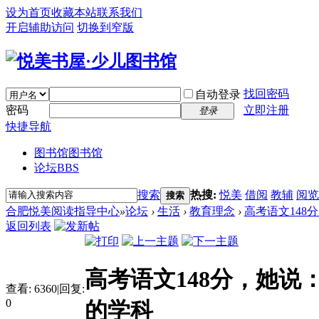
设为首页
收藏本站
联系我们
开启辅助访问
切换到窄版
找回密码
自动登录
密码
立即注册
登录
快捷导航
图书馆
图书馆
论坛
BBS
搜索
热搜:
悦美
借阅
教辅
阅览
搜索
合肥悦美阅读指导中心
»
论坛
›
生活
›
教育理念
›
高考语文148
返回列表
高考语文148分，她
查看:
6360
|
回复:
0
的学科