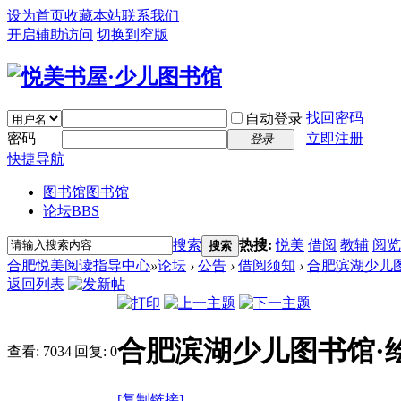
设为首页
收藏本站
联系我们
开启辅助访问
切换到窄版
找回密码
自动登录
密码
立即注册
登录
快捷导航
图书馆
图书馆
论坛
BBS
搜索
热搜:
悦美
借阅
教辅
阅览
搜索
合肥悦美阅读指导中心
»
论坛
›
公告
›
借阅须知
›
合肥滨湖少儿
返回列表
合肥滨湖少儿图书馆·
查看:
7034
|
回复:
0
[复制链接]