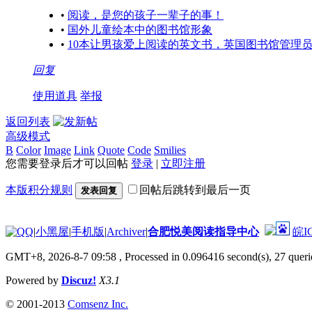
•
阅读，是您的孩子一辈子的事！
•
国外儿童绘本中的图书馆形象
•
10本让男孩爱上阅读的英文书，英国图书馆管理
回复
使用道具
举报
返回列表
高级模式
B
Color
Image
Link
Quote
Code
Smilies
您需要登录后才可以回帖
登录
|
立即注册
本版积分规则
回帖后跳转到最后一页
发表回复
|
小黑屋
|
手机版
|
Archiver
|
合肥悦美阅读指导中心
皖I
GMT+8, 2026-8-7 09:58
, Processed in 0.096416 second(s), 27 querie
Powered by
Discuz!
X3.1
© 2001-2013
Comsenz Inc.