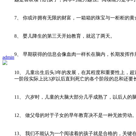
——七田真《0
7、 你或许拥有无限的财富，一箱箱的珠宝与一柜柜的
——史斯克兰
8、 婴儿降生的第三天开始教育，就迟了两天。
——苏联巴
9、 早期获得的信息会像血肉一样长在脑内，长期发挥作
admin
——井深大（索尼公
10、 儿童出生后头3年的发展，在其程度和重要性上，
一阶段实际上比3岁以后直到死亡的各个阶段的总和还要
——意大利教
11、 六岁时，儿童的大脑大部分几乎成熟了，以后人
——美国儿童心
12、 做父母的对于子女的早年教育决不是一种无效劳
——英国作家
13、 我们不能认为一个阅读着的孩子就是合格的，关