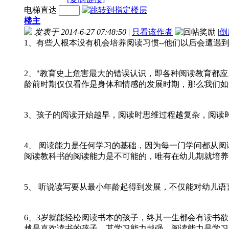
电梯直达
楼主
发表于 2014-6-27 07:48:50
|
只看该作者
|
倒
1、有些人根本没有机会培养阅读习惯--他们以后会遭遇
——史蒂芬•克拉克
2、"教育史上危害最大的错误认识，即各种阅读教育都
龄前时期仅仅看作是身体和情感的发展时期，那么我们如
——(美)阅读问题
3、孩子的阅读开始越早，阅读时思维过程越复杂，阅读
——苏霍姆
4、 阅读能力是任何学习的基础，因为每一门学问都从
阅读教科书的阅读能力是不可能的，唯有在幼儿期就培养
——(日)石
5、 听说读写要从最小年龄起得到发展，不仅能对幼儿
——(法)教育与
6、3岁就能轻松阅读书本的孩子，终其一生都会有读书
越是喜欢读书的孩子，其学习能力越强。阅读能力是学习