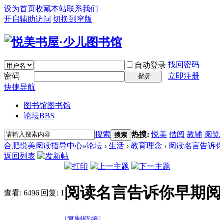
设为首页
收藏本站
联系我们
开启辅助访问
切换到窄版
找回密码
自动登录
密码
立即注册
登录
快捷导航
图书馆
图书馆
论坛
BBS
搜索
热搜:
悦美
借阅
教辅
阅览
搜索
合肥悦美阅读指导中心
»
论坛
›
生活
›
教育理念
›
阅读名言告诉
返回列表
阅读名言告诉你早期
查看:
6496
|
回复:
1
[复制链接]