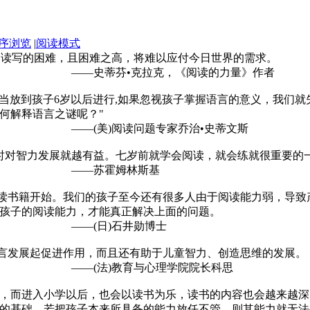
序浏览
|
阅读模式
到读写的困难，且困难之高，将难以应付今日世界的需求。
，《阅读的力量》作者
应当放到孩子6岁以后进行,如果忽视孩子掌握语言的意义，我们
何解释语言之谜呢？"
专家乔治•史蒂文斯
时对智力发展就越有益。七岁前就学会阅读，就会练就很重要的
林斯基
阅读书籍开始。我们的孩子至今还有很多人由于阅读能力弱，导
孩子的阅读能力，才能真正解决上面的问题。
井勋博士
语言发展起促进作用，而且还有助于儿童智力、创造思维的发展。
心理学院院长科思
欲，而进入小学以后，也会以读书为乐，读书的内容也会越来越
的基础。若把孩子本来所具备的能力放任不管，则其能力就无法