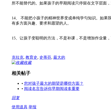
所不能替代的。如果孩子的早期阅读只停留在文字层面，
——梅
14、 不能把小孩子的精神世界变成单纯学匀知识。如
有多方面兴趣、要求和愿望的人。
—— 苏霍
15、让孩子变聪明的方法，不是补课，不是增加作业量
—— 苏霍
克拉克
,
教育史
,
史蒂芬
,
最大的
收藏
相关帖子
•
您对孩子最大的期望是哪些方面？
•
阅读名言告诉你早期阅读多重要
回复
使用道具
举报