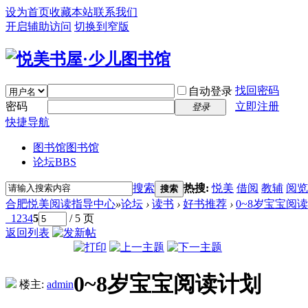
设为首页
收藏本站
联系我们
开启辅助访问
切换到窄版
找回密码
自动登录
密码
立即注册
登录
快捷导航
图书馆
图书馆
论坛
BBS
搜索
热搜:
悦美
借阅
教辅
阅览
搜索
合肥悦美阅读指导中心
»
论坛
›
读书
›
好书推荐
›
0~8岁宝宝阅
1
2
3
4
5
/ 5 页
返回列表
0~8岁宝宝阅读计划
楼主:
admin