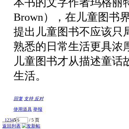
本书的文字作者玛格丽特·怀兹
Brown），在儿童图
提出儿童图书不应该只
熟悉的日常生活更具浓
儿童图书才从描述童话
生活。
回复
支持
反对
使用道具
举报
1
2
3
4
5
/ 5 页
返回列表