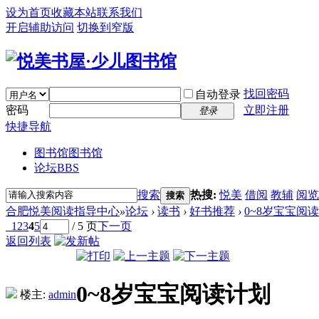
设为首页
收藏本站
联系我们
开启辅助访问
切换到窄版
找回密码
自动登录
密码
立即注册
登录
快捷导航
图书馆
图书馆
论坛
BBS
搜索
热搜:
悦美
借阅
教辅
阅览
搜索
合肥悦美阅读指导中心
»
论坛
›
读书
›
好书推荐
›
0~8岁宝宝阅
1
2
3
4
5
/ 5 页
下一页
返回列表
0~8岁宝宝阅读计划
楼主:
admin