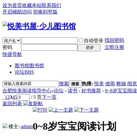
设为首页
收藏本站
联系我们
开启辅助访问
切换到窄版
找回密码
自动登录
密码
立即注册
登录
快捷导航
图书馆
图书馆
论坛
BBS
搜索
热搜:
悦美
借阅
教辅
阅览
搜索
合肥悦美阅读指导中心
»
论坛
›
读书
›
好书推荐
›
0~8岁宝宝阅
1
2
3
4
5
/ 5 页
下一页
返回列表
0~8岁宝宝阅读计划
楼主:
admin