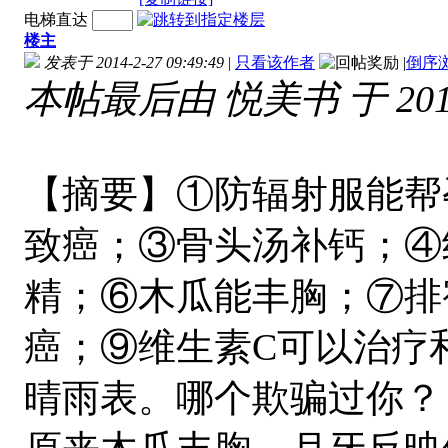
电梯直达
楼主
发表于 2014-2-27 09:49:49
|
只看该作者
|
倒序
本帖最后由 悦美书 于 2014-
【摘要】①防辐射服能帮
致癌；③骨头汤补钙；④
精；⑥木瓜能丰胸；⑦排
癌；⑨维生素C可以治疗
晴雨表。哪个欺骗过你？