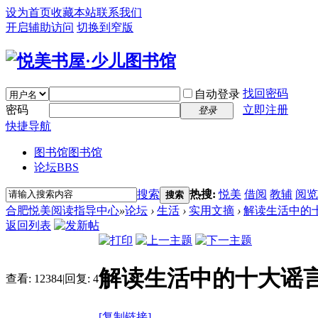
设为首页
收藏本站
联系我们
开启辅助访问
切换到窄版
找回密码
自动登录
密码
立即注册
登录
快捷导航
图书馆
图书馆
论坛
BBS
搜索
热搜:
悦美
借阅
教辅
阅览
搜索
合肥悦美阅读指导中心
»
论坛
›
生活
›
实用文摘
›
解读生活中的
返回列表
解读生活中的十大谣
查看:
12384
|
回复:
4
[复制链接]