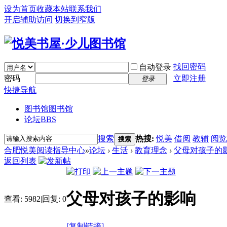
设为首页
收藏本站
联系我们
开启辅助访问
切换到窄版
找回密码
自动登录
密码
立即注册
登录
快捷导航
图书馆
图书馆
论坛
BBS
搜索
热搜:
悦美
借阅
教辅
阅览
搜索
合肥悦美阅读指导中心
»
论坛
›
生活
›
教育理念
›
父母对孩子的
返回列表
父母对孩子的影响
查看:
5982
|
回复:
0
[复制链接]