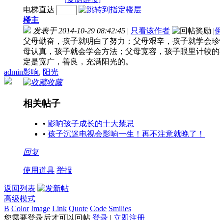
电梯直达
楼主
发表于 2014-10-29 08:42:45
|
只看该作者
|
父母勤奋，孩子就明白了努力；父母艰辛，孩子就学会珍
母认真，孩子就会学会方法；父母宽容，孩子眼里计较的
定是宽广，善良，充满阳光的。
admin
影响
,
阳光
收藏
相关帖子
•
影响孩子成长的十大禁忌
•
孩子沉迷电视会影响一生！再不注意就晚了！
回复
使用道具
举报
返回列表
高级模式
B
Color
Image
Link
Quote
Code
Smilies
您需要登录后才可以回帖
登录
|
立即注册