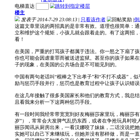
电梯直达
楼主
发表于 2014-7-29 23:08:13
|
只看该作者
|
倒
这篇文章里说的两招真的是非常有效。道理也很简单：通过 ti
立和维护这个规矩，小孩儿就会跟着走的。有了这两招，
看！
在美国，严重的打骂孩子都属于违法。你一怒之下扇了孩
你也可能会因虐童罪而被送进监狱。甚至你的孩子如果在
子的现象，在美国的公共场合是不可能见到的。
中国有两句老话叫“棍棒之下出孝子”和“不打不成器”，
励与惩罚手段并行，惩罚也是教育过程中让孩子认识错误
在这几年接触了很多美国家长和他们的教育方式，我总结了他们的惩
且看我来分析一下这两种惩罚手段。
有一段时间我经常带宽宽到好友梅丽莎家里玩，梅丽莎有三个
岁”），常常会大发脾气乱扔东西，或者在争抢玩具时咬
丽莎闻讯从厨房出来，一看汉娜咬了妹妹，二话没说把她抱起来，
实她可以自己下来继续玩，但她并没有那样做，而是一直