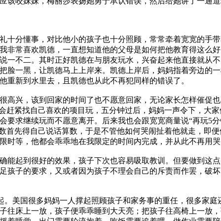
应该咬妹妹，梅丽莎表扬她勇于承认错误，然后给她讲了一通道
有礼十分懂事，对比他小的孩子也十分照顾，常常牵着宽宽的手
我非常喜欢凯德，一直想知道他的父母是如何把他教育得这么好
说一不二。其时正好凯德在与朋友玩水，兴奋起来他直接就从不
把脸一黑，让凯德马上上岸来。凯德上岸后，妈妈指着旁边的一
许他重新到水里去，且凯德也从此不再犯同样的错误了。
很高兴，该到回家的时间了也不愿意回家，无论家长怎样催促也
们会赶紧找自己喜欢的项目玩，五分钟过后，妈妈一声令下，大
会要求继续玩而不愿意离开。后来我也会跟宽宽商量说“再玩5分
算数首先得自己说话算数，于是不管他如何哭闹扯着他就走，即
限时等，他都会乖乖地在我限定的时间内完成，并从此不再用哭
确能起到很好的效果，孩子下次也容易吸取教训。但要做到这点
足孩子的要求，又或者因为孩子不理会自己的斥责而作罢，破坏
，必须要从婴儿期做起。美国很多妈妈一人撑起照顾孩子和家务事的重任，
子往床上一放，孩子便乖乖睡到大天亮；把孩子往高椅上一放，