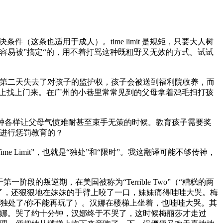
件（这条也适用于成人）。time limit 是规矩，只要大人树
容易被”搞定“的，用不着打骂这种既粗野又无效的方式。试试
第二天失去了对孩子的监护权，孩子会被送到福利院收养，而
马上找上门来。在广州的小巷里常常见到的父母拿着鸡毛扫打孩
各种各样让父母气愤难耐甚至束手无策的时候。教育孩子需要奖
进行惩罚教育的？
e Limit”，也就是“独处”和“限时”。我这翻译可能不够传神，
叛逆期，在美国被称为“Terrible Two”（“糟糕的两
了，还狠狠地在妹妹的手臂上咬了一口，妹妹痛得哇哇大哭。梅
”（你得独处了/你不能再玩了）。汉娜在楼梯上坐着，也哇哇大哭。其
娜。哭了约十分钟，汉娜终于不哭了，这时候梅丽莎才走过