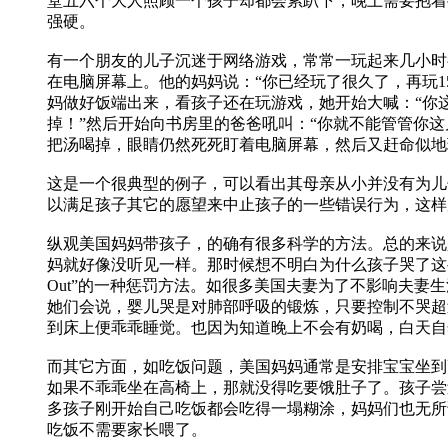
堂五六个大人照顾一个孩子却都会累趴下，晚上需要抱着
强硬。
有一个朋友的儿子沉迷于网络游戏，常常一玩起来几小时
在电脑屏幕上。他的妈妈说：“你已经玩了很久了，再玩1
妈做好饭端出来，看孩子还在玩游戏，她开始大喊：“你
掉！”然后开始向书房里的爸爸吼叫：“你就不能管管你
把汤喝掉，眼睛仍然死死盯着电脑屏幕，然后又赶命似地
这是一个很典型的例子，可以看出其母亲从小并没有为儿
以满足孩子其它的愿望来中止孩子的一些错误行为，这样
纵观美国妈妈带孩子，的确有很多科学的方法。总的来说
妈就好像没听见一样。那时候想不明白为什么孩子哭了这些
Out”的一种惩罚方法。如很多美国夫妻为了不影响夫
她们会说，婴儿哭是对肺部呼吸的锻炼，只要控制不哭超
到床上便乖乖睡觉。也因为知道晚上不会有奶喝，白天自
而其它方面，如吃饭问题，美国妈妈通常是安排宝宝坐到
如果不乖乖坐在高椅上，那就没得吃要饿肚子了。孩子尝
多孩子刚开始自己吃饭都会吃得一塌糊涂，妈妈们也无所
吃饭不需要家长喂了。