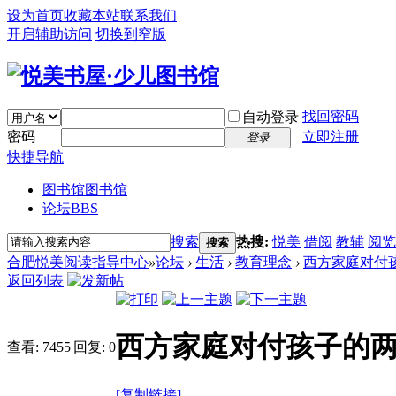
设为首页
收藏本站
联系我们
开启辅助访问
切换到窄版
找回密码
自动登录
密码
立即注册
登录
快捷导航
图书馆
图书馆
论坛
BBS
搜索
热搜:
悦美
借阅
教辅
阅览
搜索
合肥悦美阅读指导中心
»
论坛
›
生活
›
教育理念
›
西方家庭对付孩子的
返回列表
西方家庭对付孩子的两大妙招：
查看:
7455
|
回复:
0
[复制链接]