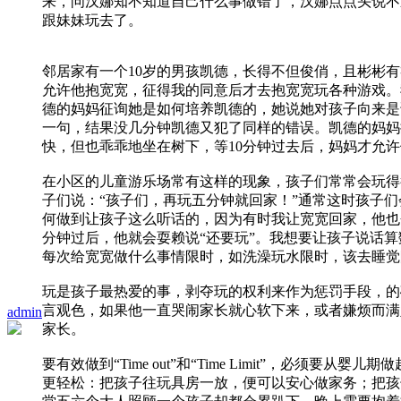
来，问汉娜知不知道自己什么事做错了，汉娜点点头说不
跟妹妹玩去了。
邻居家有一个10岁的男孩凯德，长得不但俊俏，且彬彬
允许他抱宽宽，征得我的同意后才去抱宽宽玩各种游戏。
德的妈妈征询她是如何培养凯德的，她说她对孩子向来是
一句，结果没几分钟凯德又犯了同样的错误。凯德的妈妈
快，但也乖乖地坐在树下，等10分钟过去后，妈妈才允
在小区的儿童游乐场常有这样的现象，孩子们常常会玩得
子们说：“孩子们，再玩五分钟就回家！”通常这时孩子
何做到让孩子这么听话的，因为有时我让宽宽回家，他也
分钟过后，他就会耍赖说“还要玩”。我想要让孩子说话
每次给宽宽做什么事情限时，如洗澡玩水限时，该去睡觉
玩是孩子最热爱的事，剥夺玩的权利来作为惩罚手段，的
言观色，如果他一直哭闹家长就心软下来，或者嫌烦而满
admin
家长。
要有效做到“Time out”和“Time Limit”
更轻松：把孩子往玩具房一放，便可以安心做家务；把孩