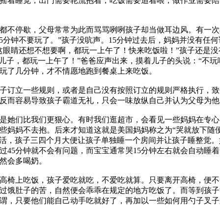
摇着睡觉，出门需要轮流抱着，吃饭需要追着喂，做作业需要陪
都不停歇，父母常常为此而骂骂咧咧孩子却当做耳边风。有一次
5分钟不要玩了。”孩子没吭声。15分钟过去后，妈妈并没有任
这眼睛还想不想要啊，都玩一上午了！快来吃饭啦！”孩子还是没
这儿子，都玩一上午了！”爸爸应声出来，摸着儿子的头说：“不
玩了几分钟，才不情愿地跑到餐桌上来吃饭。
子订立一些规则，或者是自己没有按照订立的规则严格执行，致
反而容易导致孩子霸道无礼，只会一味放纵自己并认为父母为他
是她们比我们更狠心。有时我们逛超市，会看见一些妈妈在专心
妈妈不去抱。后来才知道这就是美国妈妈称之为“哭就放下随便哭
妻生活，孩子三四个月大便让孩子单独睡一个房间并让孩子睡整觉
过45分钟就不会有问题，而宝宝通常哭15分钟左右就会自动睡
然会多喝奶。
高椅上吃饭，孩子爱吃就吃，不爱吃就算。只要离开高椅，便不
过饿肚子的苦，自然便会乖乖在规定的地方吃饭了。而等到孩子
谓，只要他们能自己动手吃就好了，再加以一些如何用勺子叉子