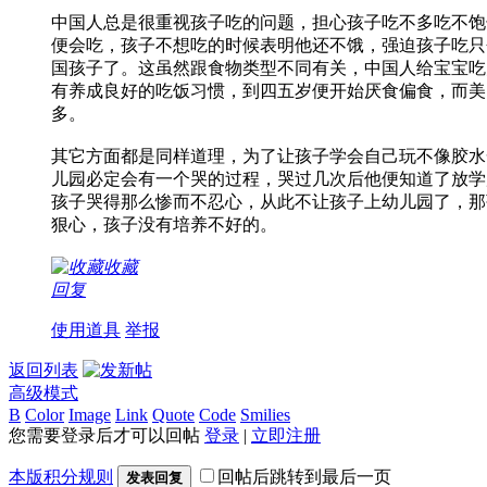
中国人总是很重视孩子吃的问题，担心孩子吃不多吃不饱
便会吃，孩子不想吃的时候表明他还不饿，强迫孩子吃只
国孩子了。这虽然跟食物类型不同有关，中国人给宝宝吃
有养成良好的吃饭习惯，到四五岁便开始厌食偏食，而美
多。
其它方面都是同样道理，为了让孩子学会自己玩不像胶水
儿园必定会有一个哭的过程，哭过几次后他便知道了放学
孩子哭得那么惨而不忍心，从此不让孩子上幼儿园了，那孩子便
狠心，孩子没有培养不好的。
收藏
回复
使用道具
举报
返回列表
高级模式
B
Color
Image
Link
Quote
Code
Smilies
您需要登录后才可以回帖
登录
|
立即注册
本版积分规则
回帖后跳转到最后一页
发表回复