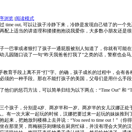
序浏览
|
阅读模式
me out, 可以让孩子冷静下来，冷静是发现自己错了的一个先决条
再配上适当的讲道理和搂搂抱抱说我爱你，大多数小朋友还是很
子一巴掌或者狠打了孩子一通屁股被别人知道了，你就有可能在
幼儿园随口说了一句“昨天我爸爸打我了”之类的话，警察也会
似乎教育手段上离不开“打”字。的确，孩子成长的过程中，会有
必须的一种手段。那在不能打孩子的美国，父母们是用什么手段
罚方法，可以简单归结为以下两点：“Time Out” 和 “Tim
孩子，分别是4岁、两岁半和一岁。两岁半的女儿汉娜正处于第一阶段的
人。有一次大家一起玩的时候，汉娜把要过来一起玩的妹妹推到
把她放到楼梯上去并说：“You need to time out！
坐在那里哭，而梅丽莎则继续在厨房忙碌，并没有理会大哭的汉