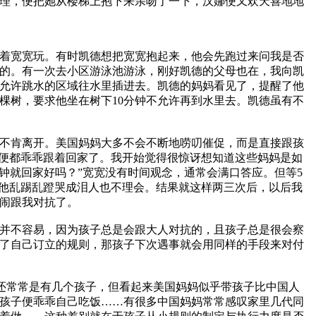
理，便把她从楼梯上抱下来亲吻了一下，汉娜便又欢天喜地地
带着宽宽玩。有时凯德想把宽宽抱起来，他会先跑过来问我是否
的。有一次去小区游泳池游泳，刚好凯德的父母也在，我向凯
允许跳水的区域往水里插进去。凯德的妈妈看见了，提醒了他
棵树，要求他坐在树下10分钟不允许再到水里去。凯德虽有不
不肯离开。美国妈妈大多不会不断地唠叨催促，而是直接跟孩
家便都乖乖跟着回家了。我开始觉得很惊讶想知道这些妈妈是如
钟就回家好吗？”宽宽没有时间观念，通常会满口答应。但等5
便他乱踢乱蹬哭成泪人也不理会。结果就这样两三次后，以后我
闹跟我对抗了。
并不容易，因为孩子总是会跟大人对抗的，且孩子总是很会察
了自己订立的规则，那孩子下次遇事就会用同样的手段来对付
很多家庭还常常是有几个孩子，但看起来美国妈妈似乎带孩子比中国人
孩子便乖乖自己吃饭……有很多中国妈妈常常感叹家里几代同