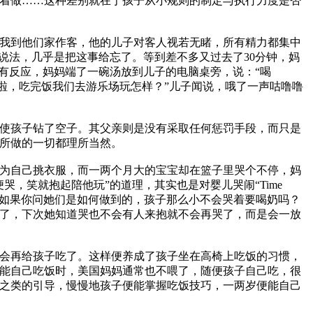
着做……这种差别就在于孩子从小规则的制定与执行力度是否
我到他们家作客，他的儿子对客人视若无睹，所有精力都集中
何说法，几乎是把这事给忘了。等到差不多又过去了30分钟，妈
有反应，妈妈端了一碗汤放到儿子的电脑桌旁，说：“喝
玩啦，吃完饭我们去游乐场玩怎样？”儿子闻说，哦了一声咕噜噜
使孩子钻了空子。其父亲则是没有采取任何惩罚手段，而只是
所做的一切都理所当然。
为自己挑衣服，而一两个月大的宝宝却在篮子里哭个不停，妈
，笑就抱起陪他玩”的道理，其实也是对婴儿哭闹“Time
。如果你问她们是如何做到的，孩子那么小不会哭着要喝奶吗？
着了，下次她知道哭也不会有人来抱就不会再哭了，而是会一放
会再给孩子吃了。这样便养成了孩子坐在高椅上吃饭的习惯，
能自己吃饭时，美国妈妈通常也不喂了，随便孩子自己吃，很
之类的引导，慢慢地孩子便能掌握吃饭技巧，一两岁便能自己