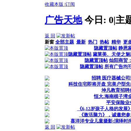
收藏本版
|
订阅
广告天地
今日:
0
|
主
返 回
新窗
全部主题
最新
热门
热帖
精华
更
隐藏置顶帖
静恩
隐藏置顶帖
黛莱美、天使之魅
隐藏置顶帖
灿阳商贸
隐藏置顶帖
所有广告均
招聘 医疗器械公
科技住宅即将开盘 完美户型先
坤凡教育招聘
恒大.海南棋子湾
平安保险业
《6-12岁孩子人格的发展
《激活脑力》，诚邀您参
喜洋洋专业儿童摄影:演绎时
返 回