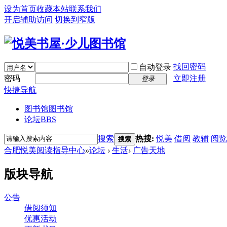
设为首页
收藏本站
联系我们
开启辅助访问
切换到窄版
找回密码
自动登录
密码
立即注册
登录
快捷导航
图书馆
图书馆
论坛
BBS
搜索
热搜:
悦美
借阅
教辅
阅览
搜索
合肥悦美阅读指导中心
»
论坛
›
生活
›
广告天地
版块导航
公告
借阅须知
优惠活动