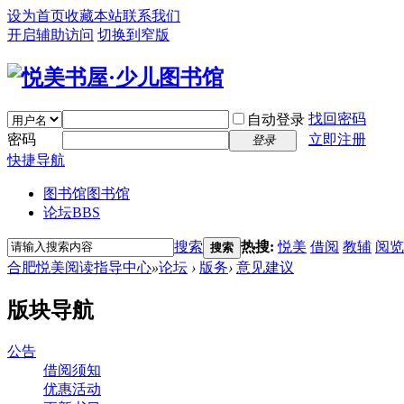
设为首页
收藏本站
联系我们
开启辅助访问
切换到窄版
找回密码
自动登录
密码
立即注册
登录
快捷导航
图书馆
图书馆
论坛
BBS
搜索
热搜:
悦美
借阅
教辅
阅览
搜索
合肥悦美阅读指导中心
»
论坛
›
版务
›
意见建议
版块导航
公告
借阅须知
优惠活动