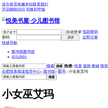
设为首页
收藏本站
联系我们
开启辅助访问
切换到窄版
找回密码
自动登录
密码
立即注册
登录
快捷导航
图书馆
图书馆
论坛
BBS
搜索
热搜:
悦美
借阅
教辅
阅览
搜索
合肥悦美阅读指导中心
»
图书馆
»
图书
›
小女巫艾玛
搜索
小女巫艾玛