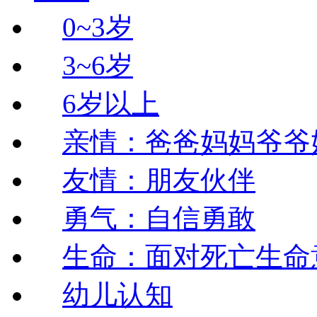
0~3岁
3~6岁
6岁以上
亲情：爸爸妈妈爷爷
友情：朋友伙伴
勇气：自信勇敢
生命：面对死亡生命
幼儿认知