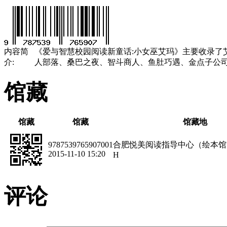
内容简
《爱与智慧校园阅读新童话:小女巫艾玛》主要收录了
介:
人部落、桑巴之夜、智斗商人、鱼肚巧遇、金点子公
馆藏
馆藏
馆藏
馆藏地
9787539765907001
合肥悦美阅读指导中心（绘本馆
2015-11-10 15:20
H
评论