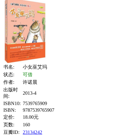
书名:
小女巫艾玛
状态:
可借
作者:
许诺晨
出版时
2013-4
间:
ISBN10:
7539765909
ISBN:
9787539765907
定价:
18.00元
页数:
160
豆瓣ID:
23134242