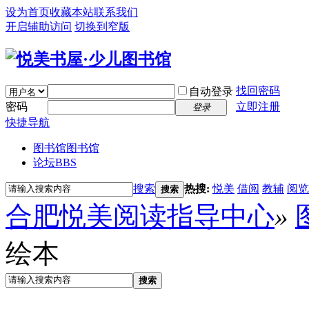
设为首页
收藏本站
联系我们
开启辅助访问
切换到窄版
找回密码
自动登录
密码
立即注册
登录
快捷导航
图书馆
图书馆
论坛
BBS
搜索
热搜:
悦美
借阅
教辅
阅览
搜索
合肥悦美阅读指导中心
»
绘本
搜索