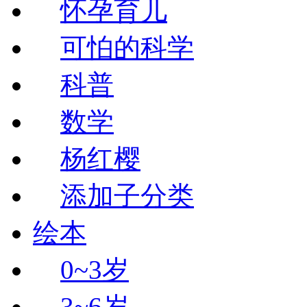
怀孕育儿
可怕的科学
科普
数学
杨红樱
添加子分类
绘本
0~3岁
3~6岁