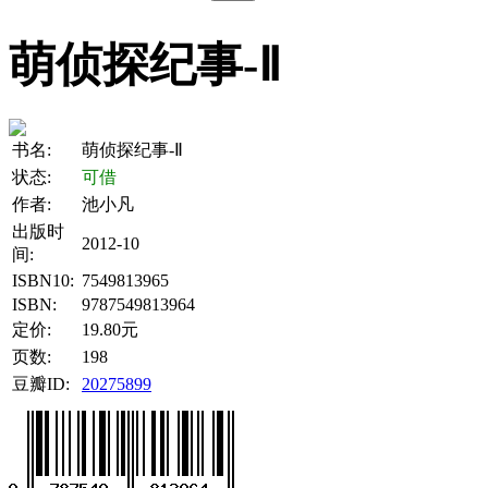
萌侦探纪事-Ⅱ
书名:
萌侦探纪事-Ⅱ
状态:
可借
作者:
池小凡
出版时
2012-10
间:
ISBN10:
7549813965
ISBN:
9787549813964
定价:
19.80元
页数:
198
豆瓣ID:
20275899