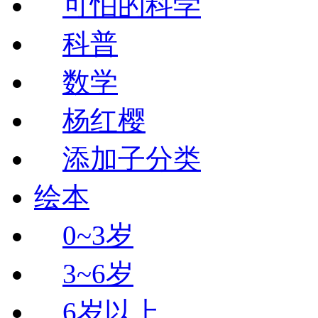
可怕的科学
科普
数学
杨红樱
添加子分类
绘本
0~3岁
3~6岁
6岁以上