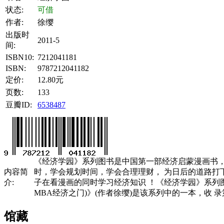
状态:
可借
作者:
徐缨
出版时
2011-5
间:
ISBN10:
7212041181
ISBN:
9787212041182
定价:
12.80元
页数:
133
豆瓣ID:
6538487
《经济学园》系列图书是中国第一部经济启蒙漫画书，
内容简
时，学会规划时间，学会合理理财， 为日后的道路打
介:
子在看漫画的同时学习经济知识 ！《经济学园》系列
MBA经济之门)》(作者徐缨)是该系列中的一本，收 
馆藏