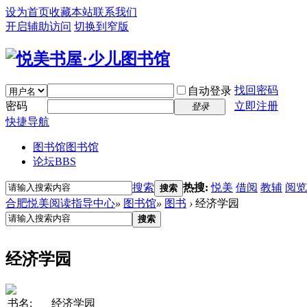
设为首页
收藏本站
联系我们
开启辅助访问
切换到窄版
找回密码
自动登录
密码
立即注册
登录
快捷导航
图书馆
图书馆
论坛
BBS
搜索
热搜:
悦美
借阅
教辅
阅览
搜索
合肥悦美阅读指导中心
»
图书馆
»
图书
›
经济学园
搜索
经济学园
书名:
经济学园