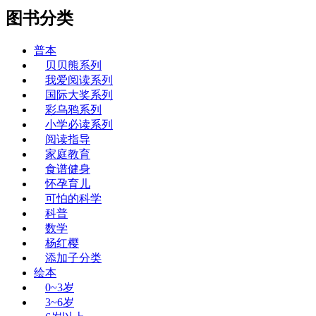
图书分类
普本
贝贝熊系列
我爱阅读系列
国际大奖系列
彩乌鸦系列
小学必读系列
阅读指导
家庭教育
食谱健身
怀孕育儿
可怕的科学
科普
数学
杨红樱
添加子分类
绘本
0~3岁
3~6岁