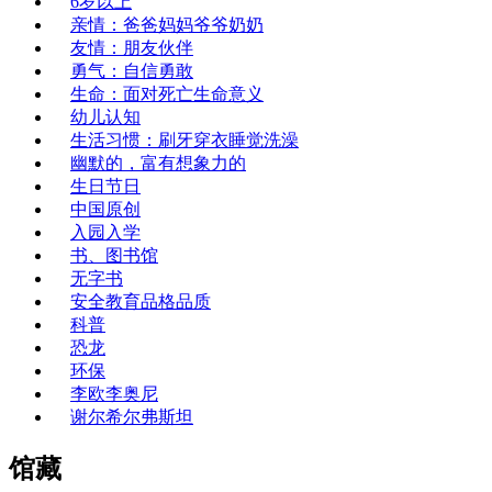
6岁以上
亲情：爸爸妈妈爷爷奶奶
友情：朋友伙伴
勇气：自信勇敢
生命：面对死亡生命意义
幼儿认知
生活习惯：刷牙穿衣睡觉洗澡
幽默的，富有想象力的
生日节日
中国原创
入园入学
书、图书馆
无字书
安全教育品格品质
科普
恐龙
环保
李欧李奥尼
谢尔希尔弗斯坦
馆藏