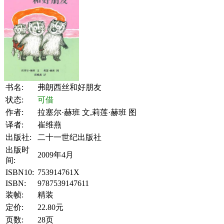
书名:
弗朗西丝和好朋友
状态:
可借
作者:
拉塞尔·赫班 文,莉莲·赫班 图
译者:
崔维燕
出版社:
二十一世纪出版社
出版时
2009年4月
间:
ISBN10:
753914761X
ISBN:
9787539147611
装帧:
精装
定价:
22.80元
页数:
28页