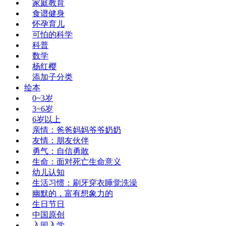
家庭教育
食谱健身
怀孕育儿
可怕的科学
科普
数学
杨红樱
添加子分类
绘本
0~3岁
3~6岁
6岁以上
亲情：爸爸妈妈爷爷奶奶
友情：朋友伙伴
勇气：自信勇敢
生命：面对死亡生命意义
幼儿认知
生活习惯：刷牙穿衣睡觉洗澡
幽默的，富有想象力的
生日节日
中国原创
入园入学