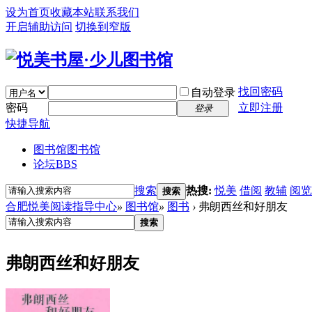
设为首页
收藏本站
联系我们
开启辅助访问
切换到窄版
找回密码
自动登录
密码
立即注册
登录
快捷导航
图书馆
图书馆
论坛
BBS
搜索
热搜:
悦美
借阅
教辅
阅览
搜索
合肥悦美阅读指导中心
»
图书馆
»
图书
›
弗朗西丝和好朋友
搜索
弗朗西丝和好朋友