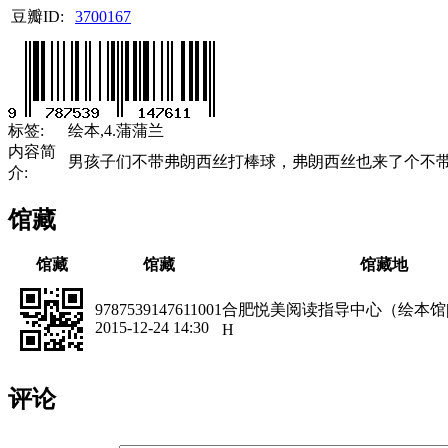
豆瓣ID:
3700167
标签:
绘本,4.蒲蒲兰
内容简
男孩子们不带弗朗西丝打棒球，弗朗西丝也来了个不
介:
馆藏
馆藏
馆藏
馆藏地
9787539147611001
合肥悦美阅读指导中心（绘本馆
2015-12-24 14:30
H
评论