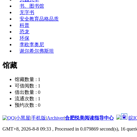
书、图书馆
无字书
安全教育品格品质
科普
恐龙
环保
李欧李奥尼
谢尔希尔弗斯坦
馆藏
馆藏数量 :
1
可借阅数 :
1
借出数量 :
0
流通次数 :
1
预约次数 :
0
|
小黑屋
|
手机版
|
Archiver
|
合肥悦美阅读指导中心
皖I
GMT+8, 2026-8-8 09:33
, Processed in 0.079869 second(s), 16 querie