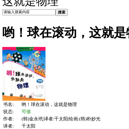
这就是物理
搜索
哟！球在滚动，这就是
书名:
哟！球在滚动，这就是物理
状态:
可借
作者:
(韩)金永玳|译者:千太阳|绘画:(韩)朴妙光
译者:
千太阳