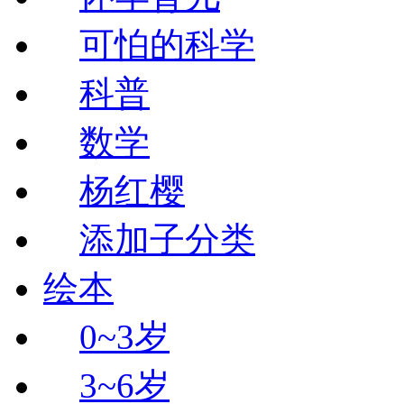
可怕的科学
科普
数学
杨红樱
添加子分类
绘本
0~3岁
3~6岁