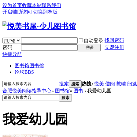
设为首页
收藏本站
联系我们
开启辅助访问
切换到窄版
找回密码
自动登录
密码
立即注册
登录
快捷导航
图书馆
图书馆
论坛
BBS
搜索
热搜:
悦美
借阅
教辅
阅览
搜索
合肥悦美阅读指导中心
»
图书馆
»
图书
›
我爱幼儿园
搜索
我爱幼儿园