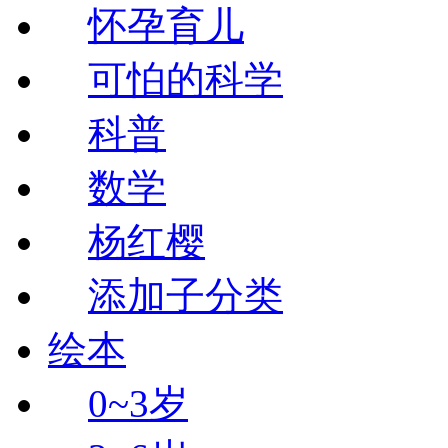
怀孕育儿
可怕的科学
科普
数学
杨红樱
添加子分类
绘本
0~3岁