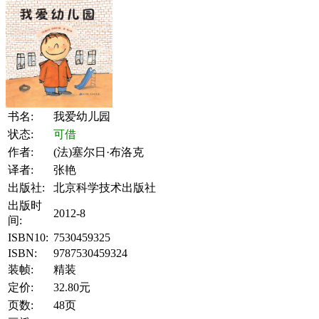
书名:
我爱幼儿园
状态:
可借
作者:
(法)塞尔日·布洛克
译者:
张艳
出版社:
北京科学技术出版社
出版时
2012-8
间:
ISBN10:
7530459325
ISBN:
9787530459324
装帧:
精装
定价:
32.80元
页数:
48页