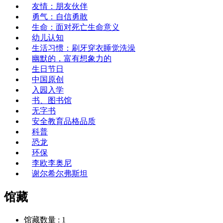
友情：朋友伙伴
勇气：自信勇敢
生命：面对死亡生命意义
幼儿认知
生活习惯：刷牙穿衣睡觉洗澡
幽默的，富有想象力的
生日节日
中国原创
入园入学
书、图书馆
无字书
安全教育品格品质
科普
恐龙
环保
李欧李奥尼
谢尔希尔弗斯坦
馆藏
馆藏数量 :
1