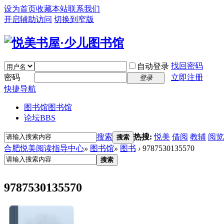
设为首页
收藏本站
联系我们
开启辅助访问
切换到窄版
找回密码
自动登录
密码
立即注册
登录
快捷导航
图书馆
图书馆
论坛
BBS
搜索
热搜:
悦美
借阅
教辅
阅览
搜索
合肥悦美阅读指导中心
»
图书馆
»
图书
›
9787530135570
搜索
9787530135570