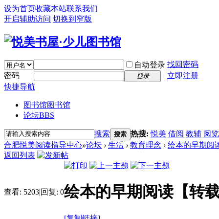
设为首页
收藏本站
联系我们
开启辅助访问
切换到窄版
找回密码
自动登录
密码
立即注册
登录
快捷导航
图书馆
图书馆
论坛
BBS
搜索
热搜:
悦美
借阅
教辅
阅览
搜索
合肥悦美阅读指导中心
»
论坛
›
生活
›
教育理念
›
绘本的早期阅
返回列表
绘本的早期阅读【转
查看:
5203
|
回复:
0
[复制链接]